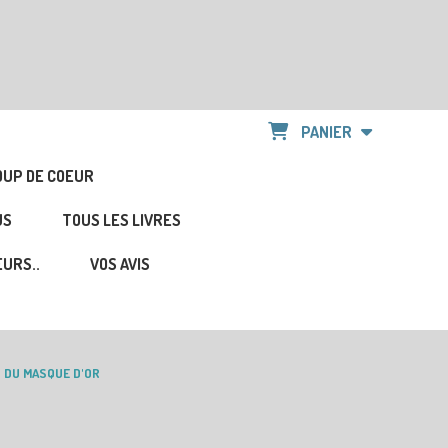
PANIER
OUP DE COEUR
US
TOUS LES LIVRES
URS..
VOS AVIS
U DU MASQUE D'OR