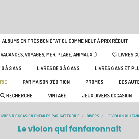
ALBUMS EN TRÈS BON ÉTAT OU COMME NEUF À PRIX RÉDUIT
 VACANCES, VOYAGES, MER, PLAGE, ANIMAUX..)
LIVRES C
 0 À 3 ANS
LIVRES DE 3 À 6 ANS
LIVRES 6 ANS ET PL
RIE
PAR MAISON D'ÉDITION
PROMOS
DES AUTE
RECHERCHE
VINTAGE
JEUX DIVERS OCCASION
LIVRES D'OCCASION ENFANTS PAR CATÉGORIE
DIVERS
LE VIOLON QUI FA
Le violon qui fanfaronnait