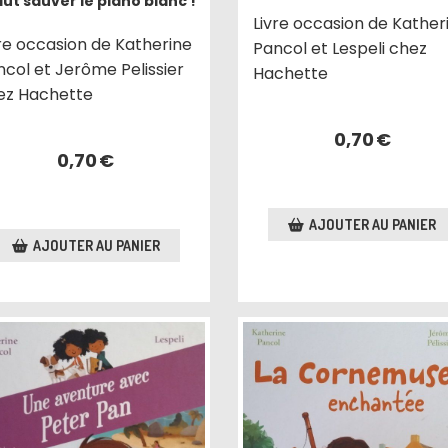
faut sauver le piano blanc !
Livre occasion de Kather
vre occasion de Katherine
Pancol et Lespeli chez
ncol et Jerôme Pelissier
Hachette
ez Hachette
0,70
€
0,70
€
AJOUTER AU PANIER
AJOUTER AU PANIER