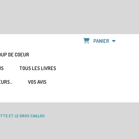
PANIER
OUP DE COEUR
US
TOUS LES LIVRES
URS..
VOS AVIS
TTE ET LE GROS CAILLOU