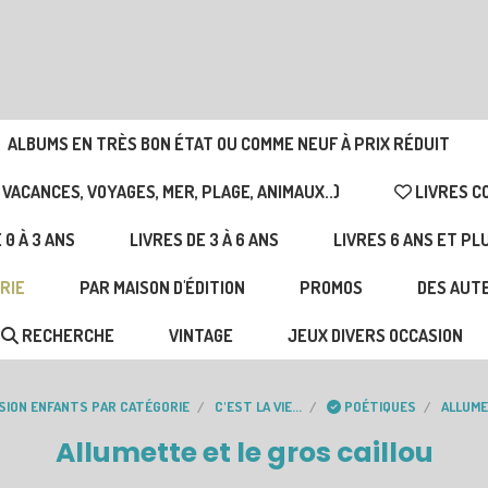
ALBUMS EN TRÈS BON ÉTAT OU COMME NEUF À PRIX RÉDUIT
 VACANCES, VOYAGES, MER, PLAGE, ANIMAUX..)
LIVRES C
 0 À 3 ANS
LIVRES DE 3 À 6 ANS
LIVRES 6 ANS ET PL
RIE
PAR MAISON D'ÉDITION
PROMOS
DES AUTE
RECHERCHE
VINTAGE
JEUX DIVERS OCCASION
ASION ENFANTS PAR CATÉGORIE
C'EST LA VIE...
POÉTIQUES
ALLUME
Allumette et le gros caillou