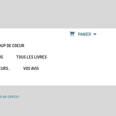
PANIER
OUP DE COEUR
US
TOUS LES LIVRES
URS..
VOS AVIS
O AU CROCO !