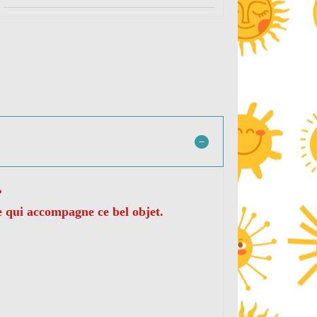
?
ie qui accompagne ce bel objet.