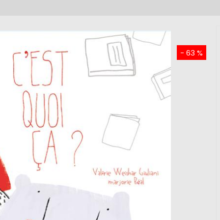
- 63 %