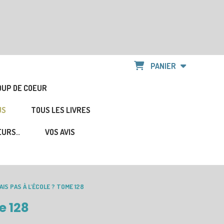
PANIER
OUP DE COEUR
US
TOUS LES LIVRES
URS..
VOS AVIS
LAIS PAS À L'ÉCOLE ? TOME 128
me 128