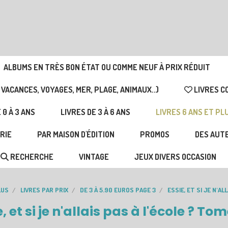
ALBUMS EN TRÈS BON ÉTAT OU COMME NEUF À PRIX RÉDUIT
 VACANCES, VOYAGES, MER, PLAGE, ANIMAUX..)
LIVRES C
 0 À 3 ANS
LIVRES DE 3 À 6 ANS
LIVRES 6 ANS ET PL
RIE
PAR MAISON D'ÉDITION
PROMOS
DES AUTE
RECHERCHE
VINTAGE
JEUX DIVERS OCCASION
LUS
LIVRES PAR PRIX
DE 3 À 5.90 EUROS PAGE 3
ESSIE, ET SI JE N'AL
, et si je n'allais pas à l'école ? To