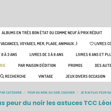
ALBUMS EN TRÈS BON ÉTAT OU COMME NEUF À PRIX RÉDUIT
 VACANCES, VOYAGES, MER, PLAGE, ANIMAUX..)
LIVRES C
 0 À 3 ANS
LIVRES DE 3 À 6 ANS
LIVRES 6 ANS ET PL
RIE
PAR MAISON D'ÉDITION
PROMOS
DES AUTE
RECHERCHE
VINTAGE
JEUX DIVERS OCCASION
 PAR CATÉGORIE
PEUR DU NOIR, DU SOIR, COUCHER
JE N'AI PLUS PEUR D
lus peur du noir les astuces TCC Léo