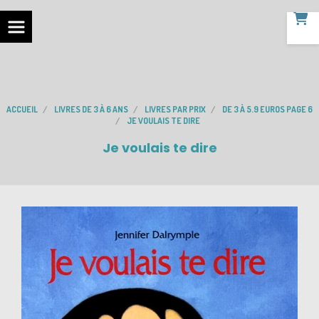
ACCUEIL
LIVRES DE 3 À 6 ANS
LIVRES PAR PRIX
DE 3 À 5.9 EUROS PAGE 6
JE VOULAIS TE DIRE
Je voulais te dire