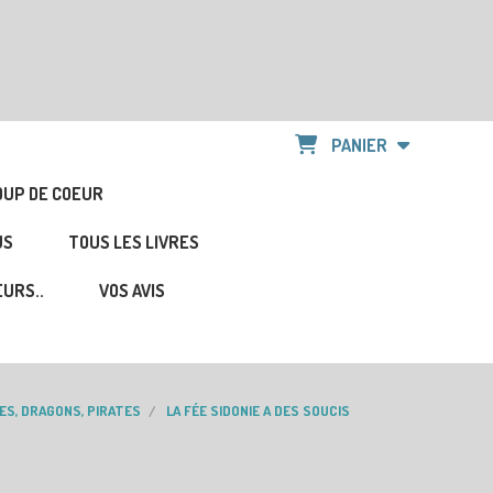
PANIER
OUP DE COEUR
US
TOUS LES LIVRES
URS..
VOS AVIS
ES, DRAGONS, PIRATES
LA FÉE SIDONIE A DES SOUCIS