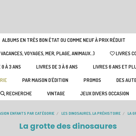
ALBUMS EN TRÈS BON ÉTAT OU COMME NEUF À PRIX RÉDUIT
 VACANCES, VOYAGES, MER, PLAGE, ANIMAUX..)
LIVRES C
 0 À 3 ANS
LIVRES DE 3 À 6 ANS
LIVRES 6 ANS ET PL
RIE
PAR MAISON D'ÉDITION
PROMOS
DES AUTE
RECHERCHE
VINTAGE
JEUX DIVERS OCCASION
ASION ENFANTS PAR CATÉGORIE
LES DINOSAURES, LA PRÉHISTOIRE
LA G
La grotte des dinosaures