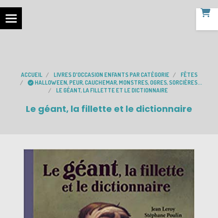
ACCUEIL
LIVRES D'OCCASION ENFANTS PAR CATÉGORIE
FÊTES
HALLOWEEN, PEUR, CAUCHEMAR, MONSTRES, OGRES, SORCIÈRES...
LE GÉANT, LA FILLETTE ET LE DICTIONNAIRE
Le géant, la fillette et le dictionnaire