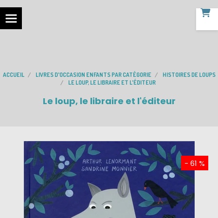
ACCUEIL
LIVRES D'OCCASION ENFANTS PAR CATÉGORIE
HISTOIRES DE LOUPS
LE LOUP, LE LIBRAIRE ET L'ÉDITEUR
Le loup, le libraire et l'éditeur
- 61 %