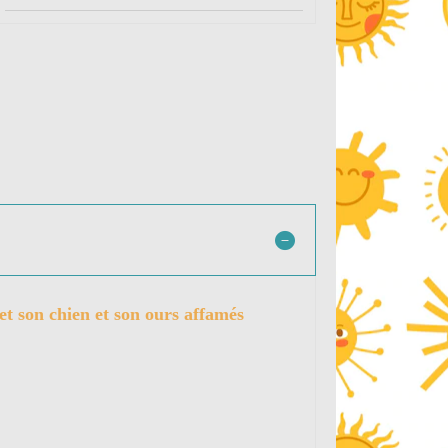
et son chien et son ours affamés