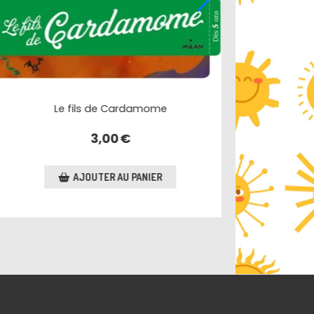
Je suis quoi moi ?
Le premie
3,20
€
AJOUTER AU PANIER