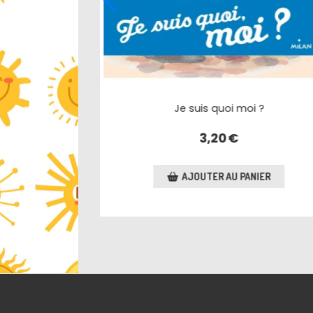
Le fils de Cardamome
 Père-Noël
3,00
€
AJOUTER AU PANIER
R