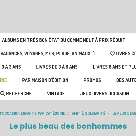
ALBUMS EN TRÈS BON ÉTAT OU COMME NEUF À PRIX RÉDUIT
 VACANCES, VOYAGES, MER, PLAGE, ANIMAUX..)
LIVRES C
 0 À 3 ANS
LIVRES DE 3 À 6 ANS
LIVRES 6 ANS ET PL
RIE
PAR MAISON D'ÉDITION
PROMOS
DES AUTE
RECHERCHE
VINTAGE
JEUX DIVERS OCCASION
 D'OCCASION ENFANTS PAR CATÉGORIE
AMITIÉ, SOLIDARITÉ
LE PLUS BEA
Le plus beau des bonhommes