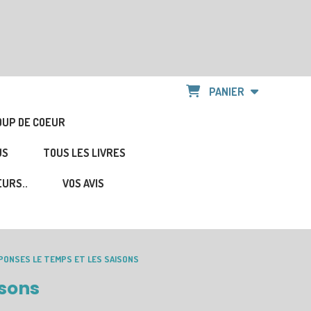
PANIER
OUP DE COEUR
US
TOUS LES LIVRES
URS..
VOS AVIS
ONSES LE TEMPS ET LES SAISONS
isons