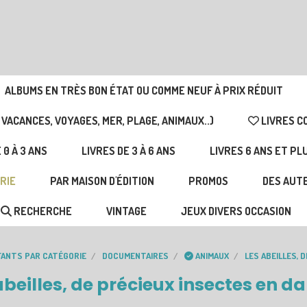
ALBUMS EN TRÈS BON ÉTAT OU COMME NEUF À PRIX RÉDUIT
 VACANCES, VOYAGES, MER, PLAGE, ANIMAUX..)
LIVRES C
 0 À 3 ANS
LIVRES DE 3 À 6 ANS
LIVRES 6 ANS ET PL
RIE
PAR MAISON D'ÉDITION
PROMOS
DES AUTE
RECHERCHE
VINTAGE
JEUX DIVERS OCCASION
FANTS PAR CATÉGORIE
DOCUMENTAIRES
ANIMAUX
LES ABEILLES, 
abeilles, de précieux insectes en d