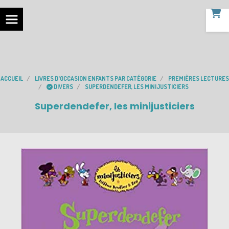
ACCUEIL
LIVRES D'OCCASION ENFANTS PAR CATÉGORIE
PREMIÈRES LECTURES
DIVERS
SUPERDENDEFER, LES MINIJUSTICIERS
Superdendefer, les minijusticiers