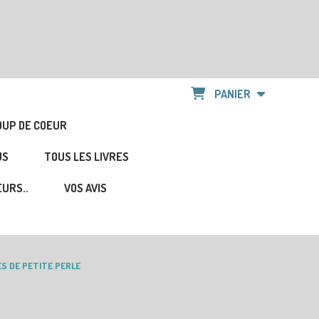
PANIER
OUP DE COEUR
US
TOUS LES LIVRES
URS..
VOS AVIS
ES DE PETITE PERLE