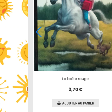
homme
La boîte rouge
3,70
€
R
AJOUTER AU PANIER