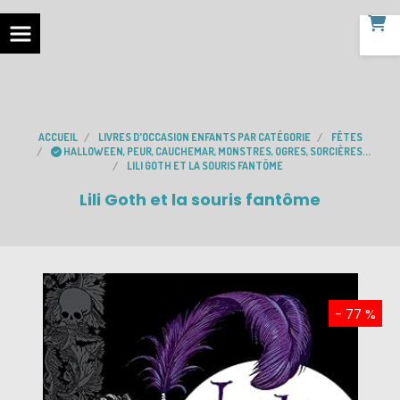
ACCUEIL
LIVRES D'OCCASION ENFANTS PAR CATÉGORIE
FÊTES
HALLOWEEN, PEUR, CAUCHEMAR, MONSTRES, OGRES, SORCIÈRES...
LILI GOTH ET LA SOURIS FANTÔME
Lili Goth et la souris fantôme
- 77 %