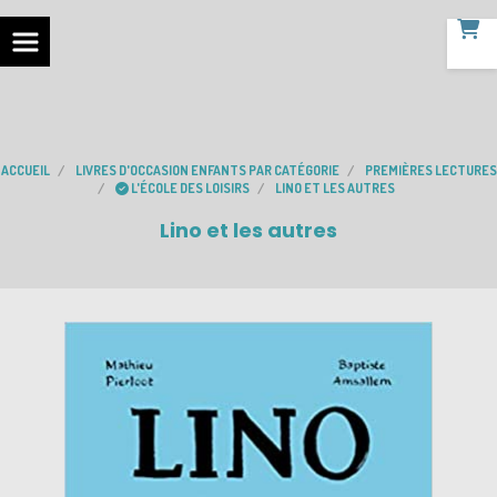
ACCUEIL
LIVRES D'OCCASION ENFANTS PAR CATÉGORIE
PREMIÈRES LECTURES
L'ÉCOLE DES LOISIRS
LINO ET LES AUTRES
Lino et les autres