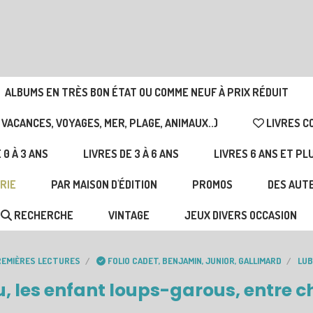
ALBUMS EN TRÈS BON ÉTAT OU COMME NEUF À PRIX RÉDUIT
 VACANCES, VOYAGES, MER, PLAGE, ANIMAUX..)
LIVRES C
 0 À 3 ANS
LIVRES DE 3 À 6 ANS
LIVRES 6 ANS ET PL
RIE
PAR MAISON D'ÉDITION
PROMOS
DES AUTE
RECHERCHE
VINTAGE
JEUX DIVERS OCCASION
EMIÈRES LECTURES
FOLIO CADET, BENJAMIN, JUNIOR, GALLIMARD
LUB
u, les enfant loups-garous, entre c