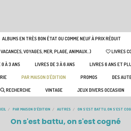
ALBUMS EN TRÈS BON ÉTAT OU COMME NEUF À PRIX RÉDUIT
 VACANCES, VOYAGES, MER, PLAGE, ANIMAUX..)
LIVRES C
 0 À 3 ANS
LIVRES DE 3 À 6 ANS
LIVRES 6 ANS ET PL
RIE
PAR MAISON D'ÉDITION
PROMOS
DES AUTE
RECHERCHE
VINTAGE
JEUX DIVERS OCCASION
EIL
PAR MAISON D'ÉDITION
AUTRES
ON S'EST BATTU, ON S'EST CO
On s'est battu, on s'est cogné