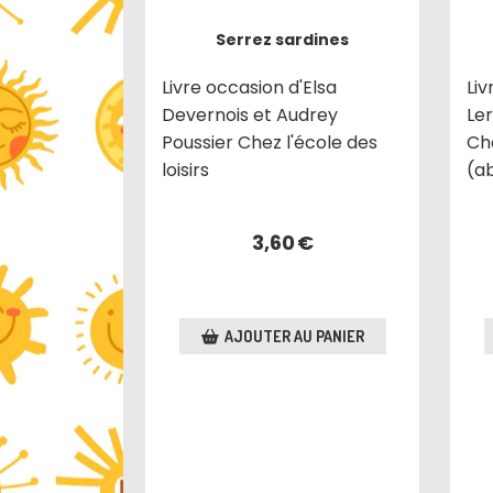
Serrez sardines
Livre occasion d'Elsa
Li
Devernois et Audrey
Le
Poussier Chez l'école des
Che
loisirs
(a
3,60
€
AJOUTER AU PANIER