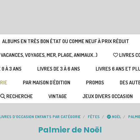
ALBUMS EN TRÈS BON ÉTAT OU COMME NEUF À PRIX RÉDUIT
 VACANCES, VOYAGES, MER, PLAGE, ANIMAUX..)
LIVRES C
 0 À 3 ANS
LIVRES DE 3 À 6 ANS
LIVRES 6 ANS ET PL
RIE
PAR MAISON D'ÉDITION
PROMOS
DES AUTE
RECHERCHE
VINTAGE
JEUX DIVERS OCCASION
LIVRES D'OCCASION ENFANTS PAR CATÉGORIE
FÊTES
NOËL
PALMI
Palmier de Noël