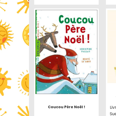
Liv
Coucou Père Noël !
Su