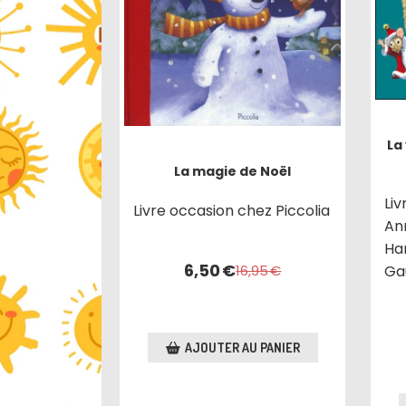
La
La magie de Noël
Li
Livre occasion chez Piccolia
An
Ha
6,50
€
Ga
16,95
€
AJOUTER AU PANIER