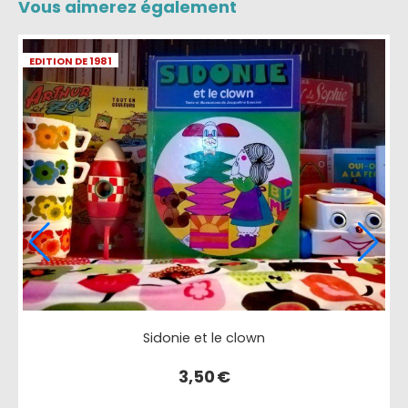
Vous aimerez également
ITION DE 1981
EDITION 
Sidonie et le clown
3,50
€