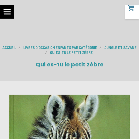
ACCUEIL
LIVRES D'OCCASION ENFANTS PAR CATÉGORIE
JUNGLE ET SAVANE
QUI ES-TU LE PETIT ZÈBRE
Qui es-tu le petit zèbre