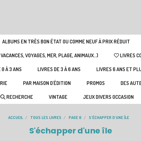
ALBUMS EN TRÈS BON ÉTAT OU COMME NEUF À PRIX RÉDUIT
 VACANCES, VOYAGES, MER, PLAGE, ANIMAUX..)
LIVRES C
 0 À 3 ANS
LIVRES DE 3 À 6 ANS
LIVRES 6 ANS ET PL
RIE
PAR MAISON D'ÉDITION
PROMOS
DES AUTE
RECHERCHE
VINTAGE
JEUX DIVERS OCCASION
ACCUEIL
TOUS LES LIVRES
PAGE 6
S'ÉCHAPPER D'UNE ÎLE
S'échapper d'une île