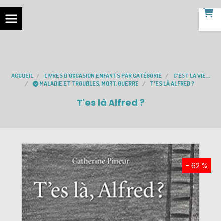
ACCUEIL
LIVRES D'OCCASION ENFANTS PAR CATÉGORIE
C'EST LA VIE...
MALADIE ET TROUBLES, MORT, GUERRE
T'ES LÀ ALFRED ?
T'es là Alfred ?
- 62 %