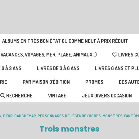
ALBUMS EN TRÈS BON ÉTAT OU COMME NEUF À PRIX RÉDUIT
 VACANCES, VOYAGES, MER, PLAGE, ANIMAUX..)
LIVRES C
 0 À 3 ANS
LIVRES DE 3 À 6 ANS
LIVRES 6 ANS ET PL
RIE
PAR MAISON D'ÉDITION
PROMOS
DES AUTE
RECHERCHE
VINTAGE
JEUX DIVERS OCCASION
N, PEUR, CAUCHEMAR, PERSONNAGES DE LÉGENDE (OGRES, MONSTRES, FANTÔM
Trois monstres