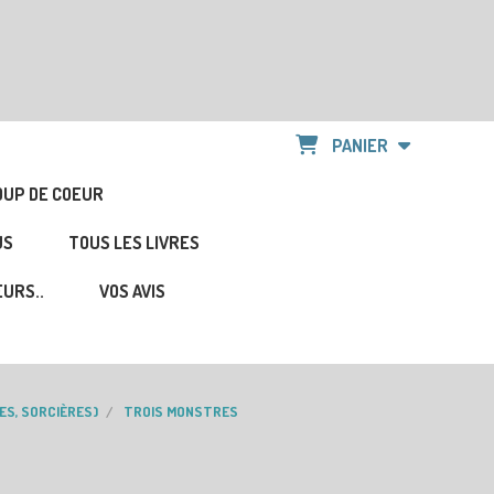
PANIER
OUP DE COEUR
US
TOUS LES LIVRES
URS..
VOS AVIS
ES, SORCIÈRES)
TROIS MONSTRES