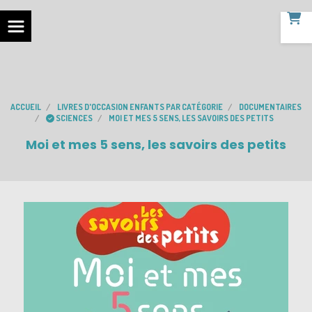
ACCUEIL
LIVRES D'OCCASION ENFANTS PAR CATÉGORIE
DOCUMENTAIRES
SCIENCES
MOI ET MES 5 SENS, LES SAVOIRS DES PETITS
Moi et mes 5 sens, les savoirs des petits