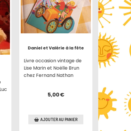
Daniel et Valérie à la fête
Livre occasion vintage de
Lise Marin et Noëlle Brun
chez Fernand Nathan
e
Luc
5,00
€
AJOUTER AU PANIER