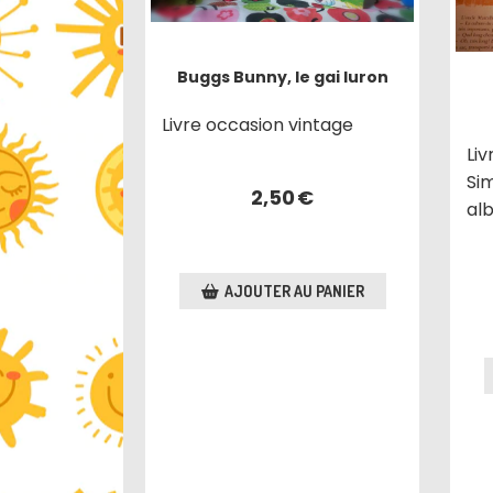
Buggs Bunny, le gai luron
Livre occasion vintage
Liv
Si
2,50
€
al
AJOUTER AU PANIER