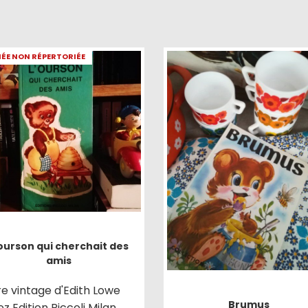
ÉE NON RÉPERTORIÉE
ourson qui cherchait des
amis
re vintage d'Edith Lowe
Brumus
z Edition Piccoli Milan