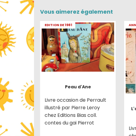
Vous aimerez également
EDITION DE 1981
ANN
Peau d'Ane
Livre occasion de Perrault
illustré par Pierre Leroy
L'
chez Editions Bias coll.
contes du gai Pierrot
Liv
che