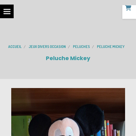
ACCUEIL
JEUX DIVERS OCCASION
PELUCHES
PELUCHE MICKEY
Peluche Mickey