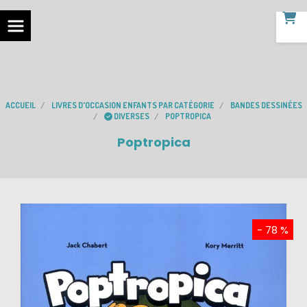
ACCUEIL
LIVRES D'OCCASION ENFANTS PAR CATÉGORIE
BANDES DESSINÉES
DIVERSES
POPTROPICA
Poptropica
- 78 %