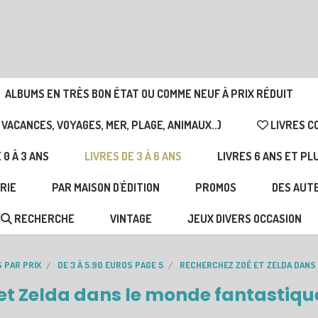
ALBUMS EN TRÈS BON ÉTAT OU COMME NEUF À PRIX RÉDUIT
 VACANCES, VOYAGES, MER, PLAGE, ANIMAUX..)
LIVRES C
 0 À 3 ANS
LIVRES DE 3 À 6 ANS
LIVRES 6 ANS ET PL
RIE
PAR MAISON D'ÉDITION
PROMOS
DES AUTE
RECHERCHE
VINTAGE
JEUX DIVERS OCCASION
S PAR PRIX
DE 3 À 5.90 EUROS PAGE 5
RECHERCHEZ ZOÉ ET ZELDA DANS 
et Zelda dans le monde fantastique