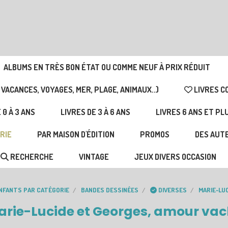
ALBUMS EN TRÈS BON ÉTAT OU COMME NEUF À PRIX RÉDUIT
 VACANCES, VOYAGES, MER, PLAGE, ANIMAUX..)
LIVRES C
 0 À 3 ANS
LIVRES DE 3 À 6 ANS
LIVRES 6 ANS ET PL
RIE
PAR MAISON D'ÉDITION
PROMOS
DES AUTE
RECHERCHE
VINTAGE
JEUX DIVERS OCCASION
ENFANTS PAR CATÉGORIE
BANDES DESSINÉES
DIVERSES
MARIE-LU
rie-Lucide et Georges, amour va