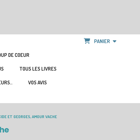
PANIER
OUP DE COEUR
US
TOUS LES LIVRES
URS..
VOS AVIS
CIDE ET GEORGES, AMOUR VACHE
che