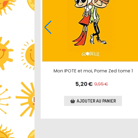
Mon IPOTE et moi, Pome Zed tome 1
5,20
€
9,95
€
AJOUTER AU PANIER
R