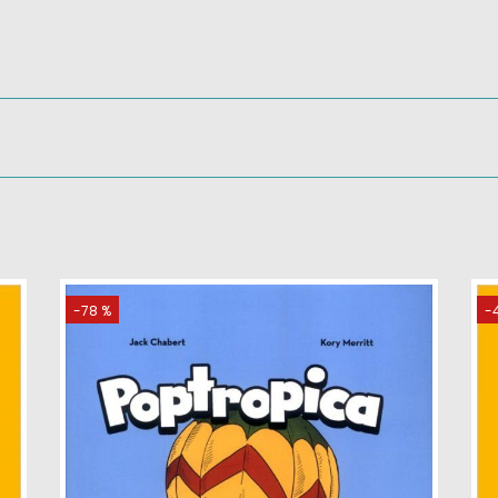
-78 %
-