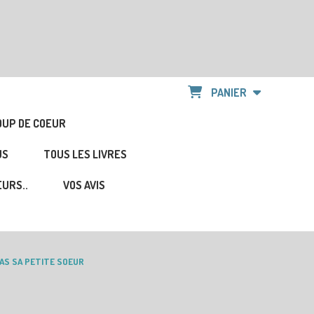
PANIER
OUP DE COEUR
US
TOUS LES LIVRES
URS..
VOS AVIS
PAS SA PETITE SOEUR