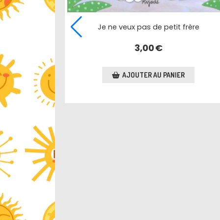
re
Une petite soeur pour Corentin
R
3,50
€
AJOUTER AU PANIER