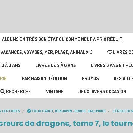
ALBUMS EN TRÈS BON ÉTAT OU COMME NEUF À PRIX RÉDUIT
 VACANCES, VOYAGES, MER, PLAGE, ANIMAUX..)
LIVRES C
 0 À 3 ANS
LIVRES DE 3 À 6 ANS
LIVRES 6 ANS ET PL
RIE
PAR MAISON D'ÉDITION
PROMOS
DES AUTE
RECHERCHE
VINTAGE
JEUX DIVERS OCCASION
S LECTURES
FOLIO CADET, BENJAMIN, JUNIOR, GALLIMARD
L'ÉCOLE DE
reurs de dragons, tome 7, le tour