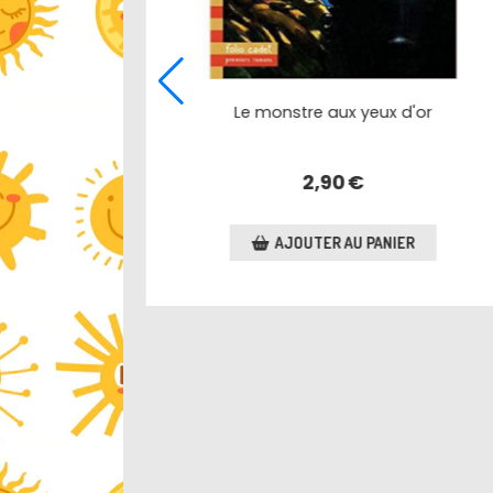
fiti
NIER
Lili graffiti
2,50
€
AJOUTER AU PANIER