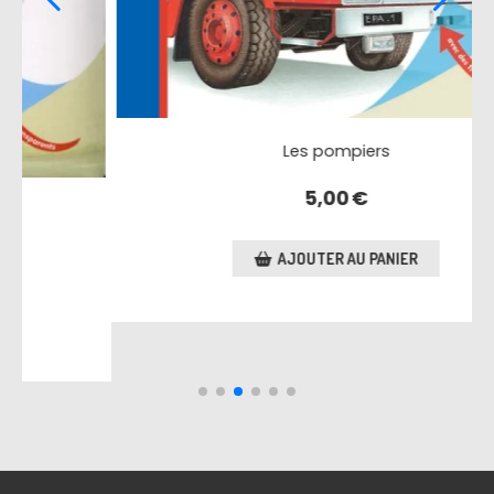
s
Tous les bébés
4,50
€
NIER
AJOUTER AU PANIER