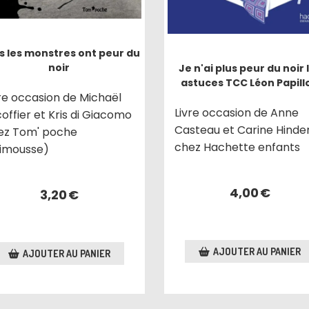
s les monstres ont peur du
noir
Je n'ai plus peur du noir 
astuces TCC Léon Papill
vre occasion de Michaël
Livre occasion de Anne
offier et Kris di Giacomo
Casteau et Carine Hinde
ez Tom' poche
chez Hachette enfants
rimousse)
4,00
€
3,20
€
AJOUTER AU PANIER
AJOUTER AU PANIER