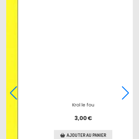
 fou
Kakine Poulout
0
€
3,20
€
AU PANIER
AJOUTER AU PA