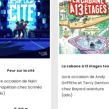
La cabane à 13 étages to
Peur sur la cité
Livre occasion de Andy
re occasion de Naïri
Griffiths et Terry Denton
hapétian chez Scrinéo
chez Bayard aventure
do)
(ado)