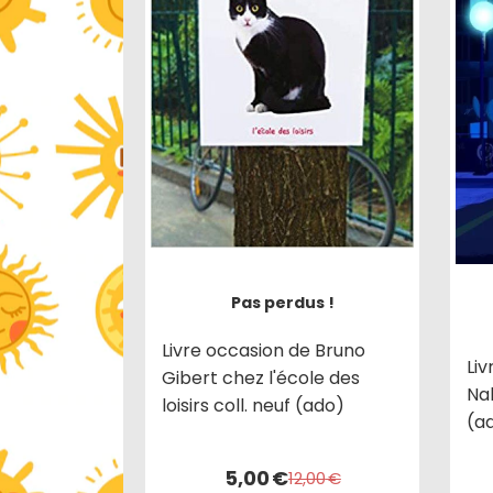
Pas perdus !
Livre occasion de Bruno
Liv
Gibert chez l'école des
Na
loisirs coll. neuf (ado)
(a
5,00
€
12,00
€