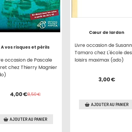
Cœur de lardon
Livre occasion de Susan
A vos risques et périls
Tamaro chez L'école des
loisirs maximax (ado)
vre occasion de Pascale
ret chez Thierry Magnier
do)
3,00
€
4,00
€
8,50
€
AJOUTER AU PANIER
AJOUTER AU PANIER