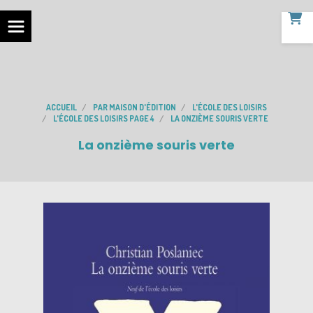
ACCUEIL
PAR MAISON D'ÉDITION
L'ÉCOLE DES LOISIRS
L'ÉCOLE DES LOISIRS PAGE 4
LA ONZIÈME SOURIS VERTE
La onzième souris verte