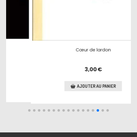
3,50
€
AJOUTER AU PA
lardon
0
€
AU PANIER