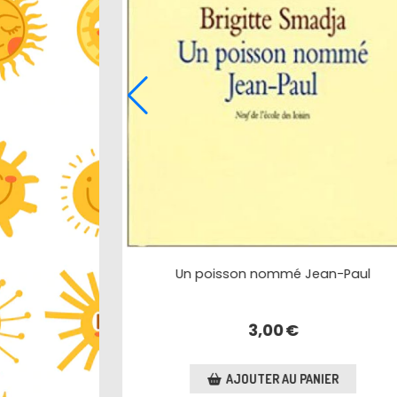
Une soupe de diamants
3,00
€
€
AJOUTER AU PANIER
 PANIER